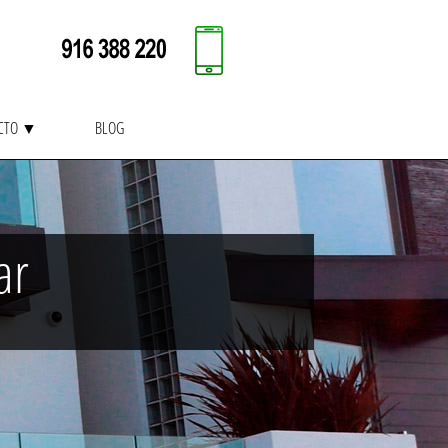
CTO ▼
BLOG
ar