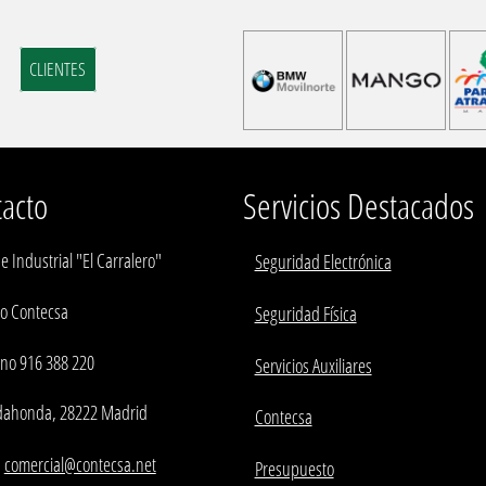
s
CLIENTES
acto
Servicios Destacados
e Industrial "El Carralero"
Seguridad Electrónica
io Contecsa
Seguridad Física
ono 916 388 220
Servicios Auxiliares
ahonda, 28222 Madrid
Contecsa
:
comercial@contecsa.net
Presupuesto